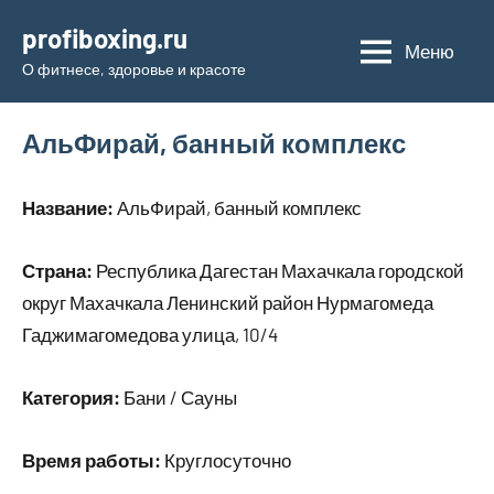
Перейти
profiboxing.ru
к
Меню
О фитнесе, здоровье и красоте
содержимому
АльФирай, банный комплекс
Название:
АльФирай, банный комплекс
Страна:
Республика Дагестан Махачкала городской
округ Махачкала Ленинский район Нурмагомеда
Гаджимагомедова улица, 10/4
Категория:
Бани / Сауны
Время работы:
Круглосуточно