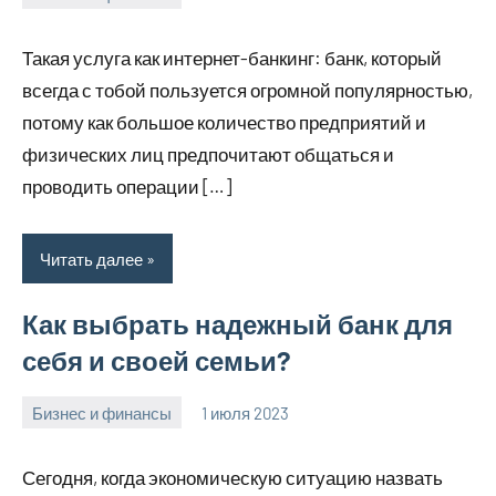
profiboxing_
Нет
комментариев
Такая услуга как интернет-банкинг: банк, который
всегда с тобой пользуется огромной популярностью,
потому как большое количество предприятий и
физических лиц предпочитают общаться и
проводить операции […]
Читать далее
Как выбрать надежный банк для
себя и своей семьи?
Бизнес и финансы
1 июля 2023
profiboxing_
Нет
комментариев
Сегодня, когда экономическую ситуацию назвать