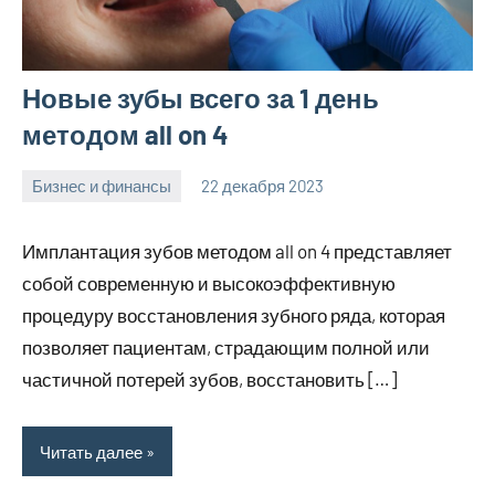
Новые зубы всего за 1 день
методом all on 4
Бизнес и финансы
22 декабря 2023
Avtor
Нет
комментариев
Имплантация зубов методом all on 4 представляет
собой современную и высокоэффективную
процедуру восстановления зубного ряда, которая
позволяет пациентам, страдающим полной или
частичной потерей зубов, восстановить […]
Читать далее