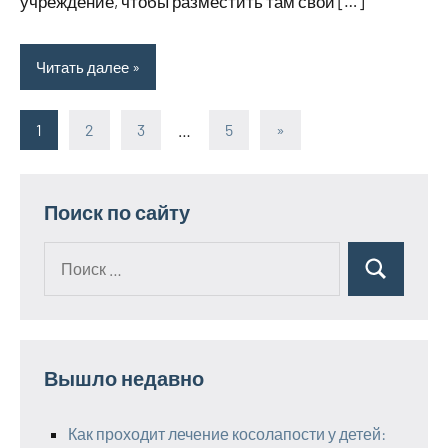
учреждение, чтобы разместить там свои […]
Читать далее
1
2
3
…
5
Следующие
»
Пагинация
записи
записей
Поиск по сайту
Поиск
Поиск
для:
Вышло недавно
Как проходит лечение косолапости у детей: