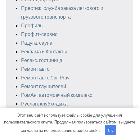
Престиж, служба заказа легкового и
грузового транспорта
Профиль
Профит-сервис
Радуга, сауна
Реклама и Контакты
Релакс, гостиница
Ремонт авто
Ремонт авто Car-Prav
Ремонт глушителей
РомАн, автомоечный комплекс
Руслан, клуб отдыха
Русская баня
Этот веб-сайт использует файлы cookie для улучшения
Русская баня, Русская баня
пользовательского опыта. Продолжая пользоваться сайтом, вы даете
Русская баня, Русская баня
согласие на использование файлов cookie.
OK
Русский пар, баня на дровах