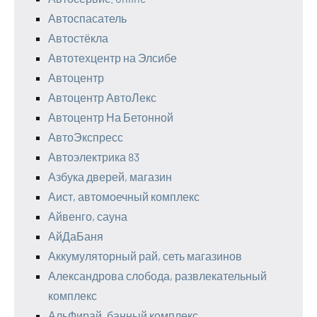
Автоспасатель
Автостёкла
Автотехцентр на Элсибе
Автоцентр
Автоцентр АвтоЛекс
Автоцентр На Бетонной
АвтоЭкспресс
Автоэлектрика 83
Азбука дверей, магазин
Аист, автомоечный комплекс
Айвенго, сауна
АйДаБаня
Аккумуляторный рай, сеть магазинов
Александрова слобода, развлекательный
комплекс
АльФирай, банный комплекс