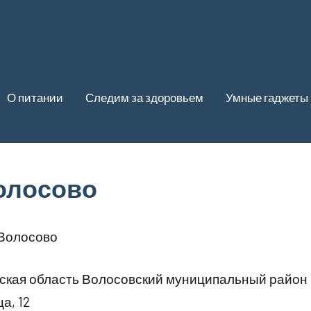
О питании
Следим за здоровьем
Умные гаджеты
Волосово
 Волосово
ская область Волосовский муниципальный район
а, 12