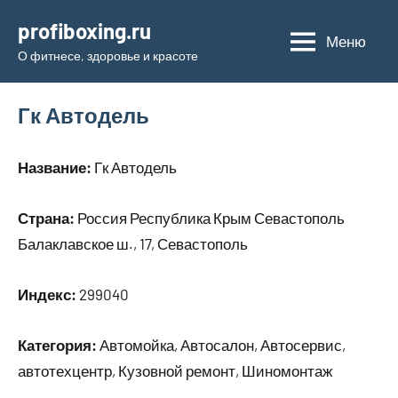
Перейти
profiboxing.ru
к
Меню
О фитнесе, здоровье и красоте
содержимому
Гк Автодель
Название:
Гк Автодель
Страна:
Россия Республика Крым Севастополь
Балаклавское ш., 17, Севастополь
Индекс:
299040
Категория:
Автомойка, Автосалон, Автосервис,
автотехцентр, Кузовной ремонт, Шиномонтаж