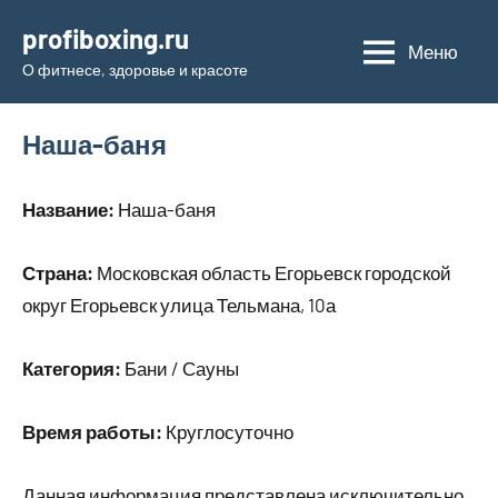
Перейти
profiboxing.ru
к
Меню
О фитнесе, здоровье и красоте
содержимому
Наша-баня
Название:
Наша-баня
Страна:
Московская область Егорьевск городской
округ Егорьевск улица Тельмана, 10а
Категория:
Бани / Сауны
Время работы:
Круглосуточно
Данная информация представлена исключительно