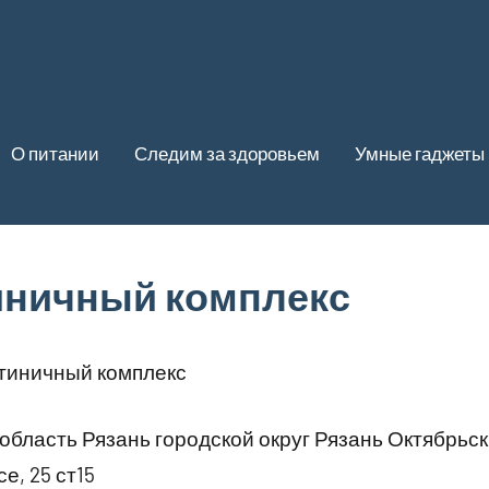
О питании
Следим за здоровьем
Умные гаджеты
тиничный комплекс
стиничный комплекс
область Рязань городской округ Рязань Октябрьс
, 25 ст15