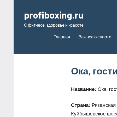
Перейти
к
profiboxing.ru
содержимому
О фитнесе, здоровье и красоте
Главная
Важное о спорте
Ока, гос
Название:
Ока, го
Страна:
Рязанская 
Куйбышевское шоссе