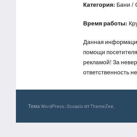
Категория:
Бани /
Время работы:
Кру
Данная информация
помощи посетителям
рекламой! За неве
ответственность не
Тема WordPress: Occasio от ThemeZee.