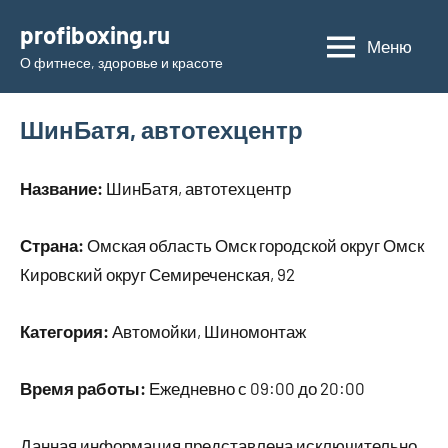
Перейти
profiboxing.ru
к
Меню
О фитнесе, здоровье и красоте
содержимому
ШинБатя, автотехцентр
Название:
ШинБатя, автотехцентр
Страна:
Омская область Омск городской округ Омск
Кировский округ Семиреченская, 92
Категория:
Автомойки, Шиномонтаж
Время работы:
Ежедневно с 09:00 до 20:00
Данная информация представлена исключительно