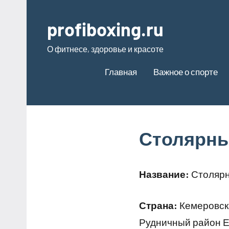
Перейти
к
profiboxing.ru
содержимому
О фитнесе, здоровье и красоте
Главная
Важное о спорте
Столярны
Название:
Столярн
Страна:
Кемеровска
Рудничный район Ел