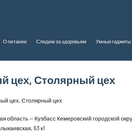
О питании
Следим за здоровьем
Умные гаджеты
й цех, Столярный цех
ый цех, Столярный цех
я область — Кузбасс Кемеровский городской окр
ыкаевская, 63 к1