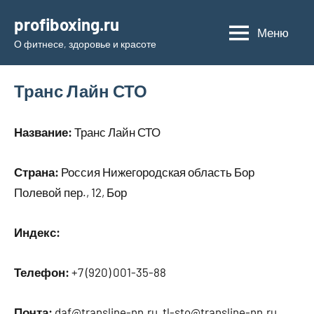
Перейти
profiboxing.ru
к
Меню
О фитнесе, здоровье и красоте
содержимому
Транс Лайн СТО
Название:
Транс Лайн СТО
Страна:
Россия Нижегородская область Бор
Полевой пер., 12, Бор
Индекс:
Телефон:
+7 (920) 001-35-88
Почта:
daf@transline-nn.ru, tl-sto@transline-nn.ru