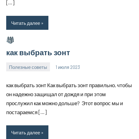
[…]
Читать далее
как выбрать зонт
Полезные советы
1 июля 2023
profiboxing_
Нет
комментариев
как выбрать зонт Как выбрать зонт правильно, чтобы
он надежно защищал от дождя и при этом
прослужил как можно дольше? Этот вопрос мы и
постараемся […]
Читать далее