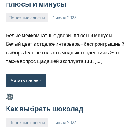
плюсы и минусы
Полезные советы
1 июля 2023
profiboxing_
Нет
комментариев
Белые межкомнатные двери: плюсы и минусы
Белый цвет в отделке интерьера – беспроигрышный
выбор. Дело не только в модных тенденциях. Это
также вопрос щадящей эксплуатации. […]
Читать далее
Как выбрать шоколад
Полезные советы
1 июля 2023
profiboxing_
Нет