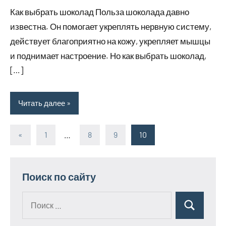
комментариев
Как выбрать шоколад Польза шоколада давно
известна. Он помогает укреплять нервную систему,
действует благоприятно на кожу, укрепляет мышцы
и поднимает настроение. Но как выбрать шоколад,
[…]
Читать далее
«
Предыдущие
1
…
8
9
10
Пагинация
записи
записей
Поиск по сайту
Поиск
Поиск
для: