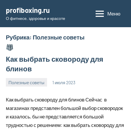
Перейти
profiboxing.ru
к
Меню
О фитнесе, здоровье и красоте
содержимому
Рубрика:
Полезные советы
Как выбрать сковороду для
блинов
Полезные советы
1 июля 2023
profiboxing_
Нет
комментариев
Как выбрать сковороду для блинов Сейчас в
магазинах представлен большой выбор сковородок
и казалось, бы не представляется большой
трудностью с решением: как выбрать сковороду для