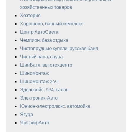
хозяйственных товаров
Хозтория
Хорошово, банный комплекс
Центр АвтоСвета
Чемпион, база отдыха
Чистопрудные купели, русская баня
Чистый папа, сауна
ШинБатя, автотехцентр
Шиномонтаж
Шиномонтаж 24ч
Эдельвейс, SPA-салон
Электроник-Авто
Юнион-электролюкс, автомойка
Ягуар
ЯрСэйфАвто