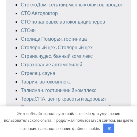
СтеклоДом, сеть фирменных офисов продаж
СТО Автодоктор
СТО по заправке автокондиционеров
СТО99
Столица Поморья, гостиница
Столярный цех, Столярный цех
Страна чудес, банный комплекс
Страхование автомобилей
Стрелец, сауна
Таврия, автокомплекс
Талисман, гостиничный комплекс
ТерраСПА, центр красоты и здоровья
Технарь-диагностика, грузовая автомойка
Этот веб-сайт использует файлы cookie для улучшения
Тимоша, ресторанно-гостиничный комплекс
пользовательского опыта. Продолжая пользоваться сайтом, вы даете
Товары для дома
согласие на использование файлов cookie.
OK
Товары для дома