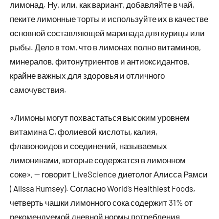
лимонад. Ну, или, как вариант, добавляйте в чай,
пеките лимонные торты и используйте их в качестве
основной составляющей маринада для курицы или
рыбы. Дело в том, что в лимонах полно витаминов,
минералов, фитонутриентов и антиоксидантов,
крайне важных для здоровья и отличного
самочувствия.
«Лимоны могут похвастаться высоким уровнем
витамина С, фолиевой кислоты, калия,
флавоноидов и соединений, называемых
лимонинами, которые содержатся в лимонном
соке», — говорит LiveScience диетолог Алисса Рамси
( Alissa Rumsey). Согласно World’s Healthiest Foods,
четверть чашки лимонного сока содержит 31% от
рекомендуемой дневной нормы потребления