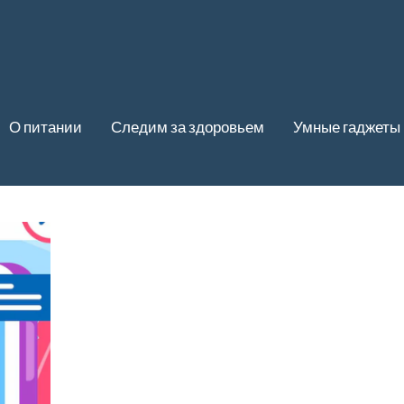
О питании
Следим за здоровьем
Умные гаджеты