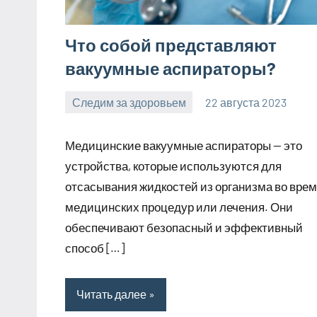
Что собой представляют
вакуумные аспираторы?
Следим за здоровьем
22 августа 2023
Avtor
Нет
комментариев
Медицинские вакуумные аспираторы — это
устройства, которые используются для
отсасывания жидкостей из организма во вре
медицинских процедур или лечения. Они
обеспечивают безопасный и эффективный
способ […]
Читать далее