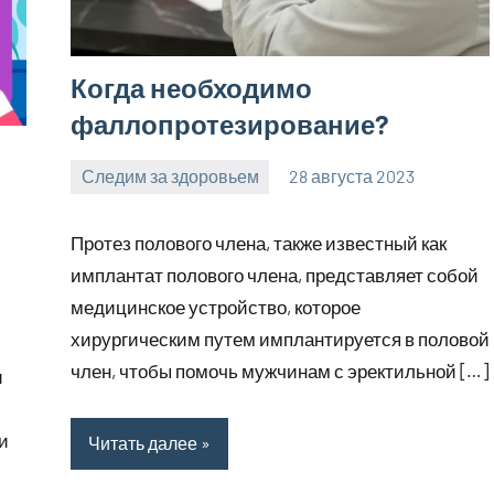
Когда необходимо
фаллопротезирование?
Следим за здоровьем
28 августа 2023
Avtor
Нет
комментариев
Протез полового члена, также известный как
имплантат полового члена, представляет собой
медицинское устройство, которое
хирургическим путем имплантируется в половой
член, чтобы помочь мужчинам с эректильной […]
и
и
Читать далее