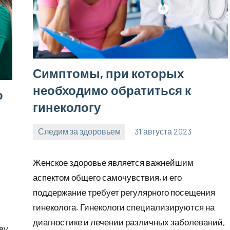
Симптомы, при которых
необходимо обратиться к
о
гинекологу
Следим за здоровьем
31 августа 2023
Avtor
Нет
комментариев
Женское здоровье является важнейшим
аспектом общего самочувствия, и его
поддержание требует регулярного посещения
гинеколога. Гинекологи специализируются на
диагностике и лечении различных заболеваний,
ву,