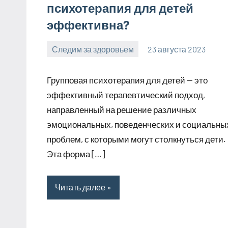
психотерапия для детей
эффективна?
Следим за здоровьем
23 августа 2023
Avtor
Нет
комментариев
Групповая психотерапия для детей — это
эффективный терапевтический подход,
направленный на решение различных
эмоциональных, поведенческих и социальны
проблем, с которыми могут столкнуться дети.
Эта форма […]
Читать далее