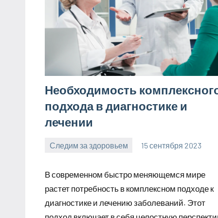
Необходимость комплексног
подхода в диагностике и
лечении
Следим за здоровьем
15 сентября 2023
Avtor
Нет
комментариев
В современном быстро меняющемся мире
растет потребность в комплексном подходе к
диагностике и лечению заболеваний. Этот
подход включает в себя целостную перспекти