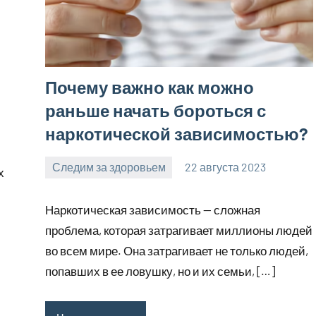
Почему важно как можно
раньше начать бороться с
наркотической зависимостью?
Следим за здоровьем
22 августа 2023
х
Avtor
Нет
комментариев
Наркотическая зависимость — сложная
проблема, которая затрагивает миллионы людей
во всем мире. Она затрагивает не только людей,
попавших в ее ловушку, но и их семьи, […]