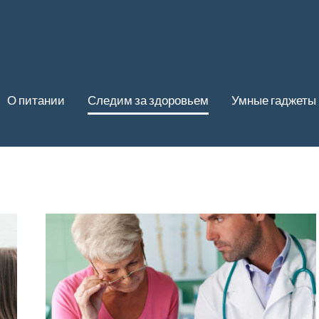
О питании
Следим за здоровьем
Умные гаджеты