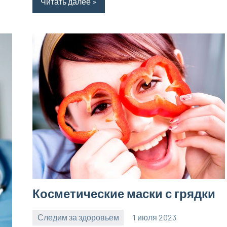
Читать далее
Косметические маски с грядки
Следим за здоровьем
1 июля 2023
profiboxing_
Нет