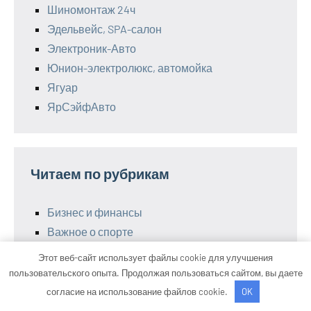
Шиномонтаж 24ч
Эдельвейс, SPA-салон
Электроник-Авто
Юнион-электролюкс, автомойка
Ягуар
ЯрСэйфАвто
Читаем по рубрикам
Бизнес и финансы
Важное о спорте
О питании
Этот веб-сайт использует файлы cookie для улучшения
Полезные советы
пользовательского опыта. Продолжая пользоваться сайтом, вы даете
Следим за здоровьем
согласие на использование файлов cookie.
OK
Умные гаджеты