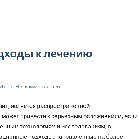
дходы к лечению
vtor
Нет комментариев
ивит, является распространенной
 может привести к серьезным осложнениям, если
менным технологиям и исследованиям, в
вационные подходы, направленные на более