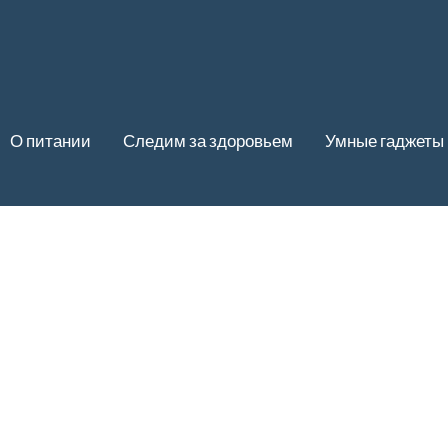
О питании
Следим за здоровьем
Умные гаджеты