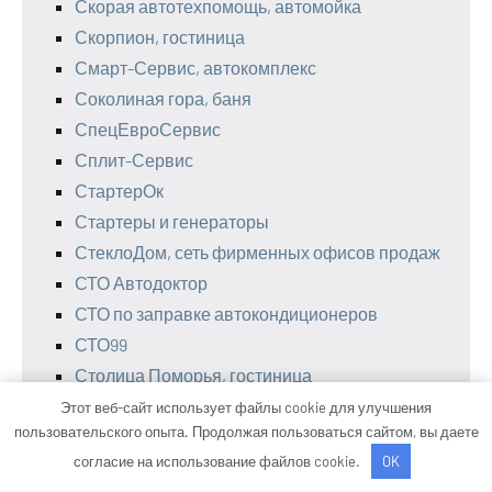
Скорая автотехпомощь, автомойка
Скорпион, гостиница
Смарт-Сервис, автокомплекс
Соколиная гора, баня
СпецЕвроСервис
Сплит-Сервис
СтартерОк
Стартеры и генераторы
СтеклоДом, сеть фирменных офисов продаж
СТО Автодоктор
СТО по заправке автокондиционеров
СТО99
Столица Поморья, гостиница
Столярный цех, Столярный цех
Этот веб-сайт использует файлы cookie для улучшения
пользовательского опыта. Продолжая пользоваться сайтом, вы даете
Страна чудес, банный комплекс
согласие на использование файлов cookie.
OK
Страхование автомобилей