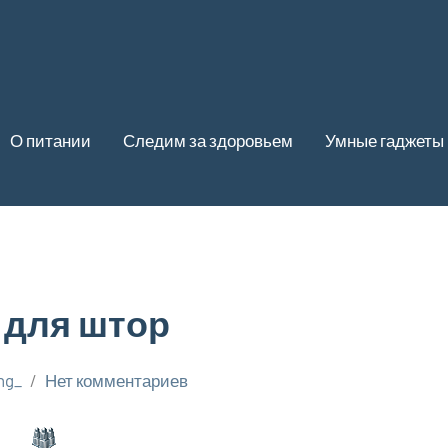
О питании
Следим за здоровьем
Умные гаджеты
 для штор
ng_
Нет комментариев