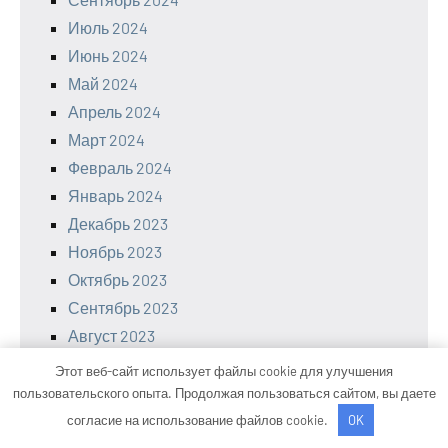
Июль 2024
Июнь 2024
Май 2024
Апрель 2024
Март 2024
Февраль 2024
Январь 2024
Декабрь 2023
Ноябрь 2023
Октябрь 2023
Сентябрь 2023
Август 2023
Июль 2023
Этот веб-сайт использует файлы cookie для улучшения
Сентябрь 2022
пользовательского опыта. Продолжая пользоваться сайтом, вы даете
Июль 2022
согласие на использование файлов cookie.
OK
Июнь 2022