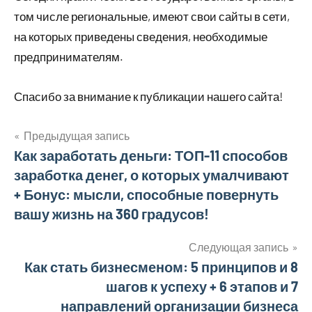
том числе региональные, имеют свои сайты в сети,
на которых приведены сведения, необходимые
предпринимателям.
Спасибо за внимание к публикации нашего сайта!
Предыдущая запись
Навигация
Как заработать деньги: ТОП-11 способов
заработка денег, о которых умалчивают
по
+ Бонус: мысли, способные повернуть
записям
вашу жизнь на 360 градусов!
Следующая запись
Как стать бизнесменом: 5 принципов и 8
шагов к успеху + 6 этапов и 7
направлений организации бизнеса