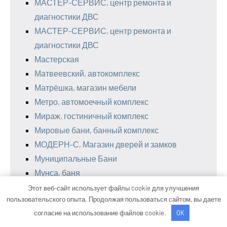
МАСТЕР-СЕРВИС, центр ремонта и
диагностики ДВС
МАСТЕР-СЕРВИС, центр ремонта и
диагностики ДВС
Мастерская
Матвеевский, автокомплекс
Матрёшка, магазин мебели
Метро, автомоечный комплекс
Мираж, гостиничный комплекс
Мировые бани, банный комплекс
МОДЕРН-С, Магазин дверей и замков
Муниципальные Бани
Мунса, баня
На Бугровке, сауна
Этот веб-сайт использует файлы cookie для улучшения
пользовательского опыта. Продолжая пользоваться сайтом, вы даете
На Фрунзе, сауна
согласие на использование файлов cookie.
OK
На Чемском, сауна