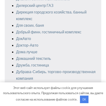
Дилерский центр ГАЗ
Дирекция городского хозяйства, банный
комплекс
Для своих, баня
Добрый финн, гостиничный комплекс
ДокАвто
Доктор-Авто
Дома лучше
Домашний текстиль
Дружба, гостиница
Дубрава-Сибирь, торгово-производственная
компания
Дунай, автокомплекс
Этот веб-сайт использует файлы cookie для улучшения
Евромойка, Евромойка
пользовательского опыта. Продолжая пользоваться сайтом, вы даете
Емекс
согласие на использование файлов cookie.
OK
За Рулем