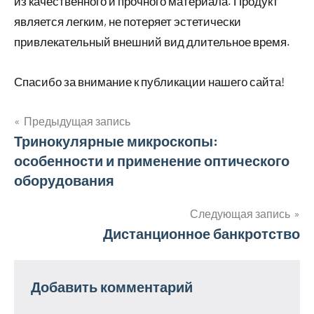
из качественного и прочного материала. Продукт
является легким, не потеряет эстетически
привлекательный внешний вид длительное время.
Спасибо за внимание к публикации нашего сайта!
Предыдущая запись
Навигация
Тринокулярные микроскопы:
особенности и применение оптического
по
оборудования
записям
Следующая запись
Дистанционное банкротство
Добавить комментарий