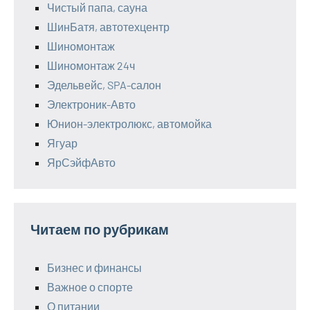
Чистый папа, сауна
ШинБатя, автотехцентр
Шиномонтаж
Шиномонтаж 24ч
Эдельвейс, SPA-салон
Электроник-Авто
Юнион-электролюкс, автомойка
Ягуар
ЯрСэйфАвто
Читаем по рубрикам
Бизнес и финансы
Важное о спорте
О питании