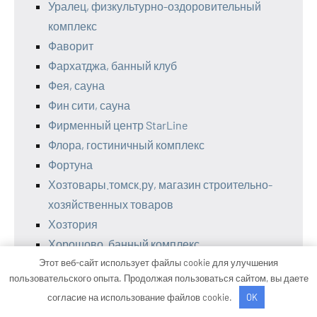
Уралец, физкультурно-оздоровительный
комплекс
Фаворит
Фархатджа, банный клуб
Фея, сауна
Фин сити, сауна
Фирменный центр StarLine
Флора, гостиничный комплекс
Фортуна
Хозтовары.томск.ру, магазин строительно-
хозяйственных товаров
Хозтория
Хорошово, банный комплекс
Этот веб-сайт использует файлы cookie для улучшения
Центр АвтоСвета
пользовательского опыта. Продолжая пользоваться сайтом, вы даете
Чемпион, база отдыха
согласие на использование файлов cookie.
OK
Чистопрудные купели, русская баня