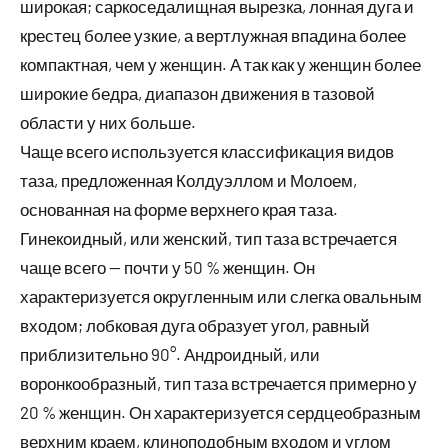
широкая; саркоседалищная вырезка, лонная дуга и
крестец более узкие, а вертлужная впадина более
компактная, чем у женщин. А так как у женщин более
широкие бедра, диапазон движения в тазовой
области у них больше.
Чаще всего используется классификация видов
таза, предложенная Колдуэллом и Молоем,
основанная на форме верхнего края таза.
Гинекоидный, или женский, тип таза встречается
чаще всего — почти у 50 % женщин. Он
характеризуется округленным или слегка овальным
входом; лобковая дуга образует угол, равный
приблизительно 90°. Андроидный, или
воронкообразный, тип таза встречается примерно у
20 % женщин. Он характеризуется сердцеобразным
верхним краем, клиноподобным входом и углом