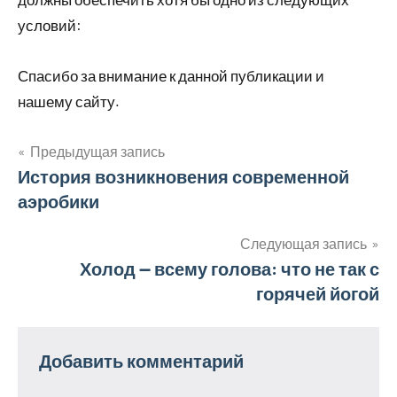
условий:
Спасибо за внимание к данной публикации и
нашему сайту.
Предыдущая запись
Навигация
История возникновения современной
аэробики
по
записям
Следующая запись
Холод — всему голова: что не так с
горячей йогой
Добавить комментарий