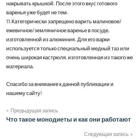
накрывать крышкой. После этого вкус готового
варенья уже будет не тем.
11.Категорически запрещено варить малиновое/
ежевичное/земляничное варенье в посуде,
изготовленной из алюминия. Для его варки
используется только специальный медный таз или
очень широкая кастрюля, изготовленная из такого же
материала.
Спасибо за внимание к данной публикации и
нашему сайту!
Предыдущая запись
Навигация
Что такое монодиеты и как они работают
по
Следующая запись