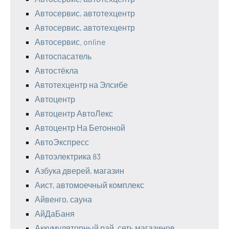
Автосервис, автотехцентр
Автосервис, автотехцентр
Автосервис. online
Автоспасатель
Автостёкла
Автотехцентр на Элсибе
Автоцентр
Автоцентр АвтоЛекс
Автоцентр На Бетонной
АвтоЭкспресс
Автоэлектрика 83
Азбука дверей, магазин
Аист, автомоечный комплекс
Айвенго, сауна
АйДаБаня
Аккумуляторный рай, сеть магазинов