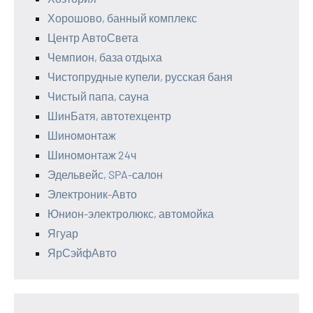
Хорошово, банный комплекс
Центр АвтоСвета
Чемпион, база отдыха
Чистопрудные купели, русская баня
Чистый папа, сауна
ШинБатя, автотехцентр
Шиномонтаж
Шиномонтаж 24ч
Эдельвейс, SPA-салон
Электроник-Авто
Юнион-электролюкс, автомойка
Ягуар
ЯрСэйфАвто