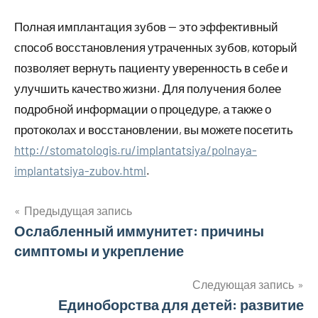
Полная имплантация зубов — это эффективный
способ восстановления утраченных зубов, который
позволяет вернуть пациенту уверенность в себе и
улучшить качество жизни. Для получения более
подробной информации о процедуре, а также о
протоколах и восстановлении, вы можете посетить
http://stomatologis.ru/implantatsiya/polnaya-
implantatsiya-zubov.html
.
Предыдущая запись
Навигация
Ослабленный иммунитет: причины
симптомы и укрепление
по
записям
Следующая запись
Единоборства для детей: развитие