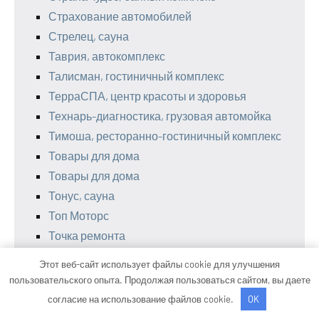
Страхование автомобилей
Стрелец, сауна
Таврия, автокомплекс
Талисман, гостиничный комплекс
ТерраСПА, центр красоты и здоровья
Технарь-диагностика, грузовая автомойка
Тимоша, ресторанно-гостиничный комплекс
Товары для дома
Товары для дома
Тонус, сауна
Топ Моторс
Точка ремонта
Транзит
Этот веб-сайт использует файлы cookie для улучшения
Транс Лайн СТО
пользовательского опыта. Продолжая пользоваться сайтом, вы даете
Трио, сауна
согласие на использование файлов cookie.
OK
У Палыча, баня