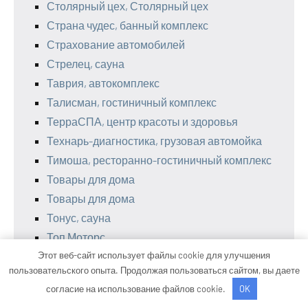
Столярный цех, Столярный цех
Страна чудес, банный комплекс
Страхование автомобилей
Стрелец, сауна
Таврия, автокомплекс
Талисман, гостиничный комплекс
ТерраСПА, центр красоты и здоровья
Технарь-диагностика, грузовая автомойка
Тимоша, ресторанно-гостиничный комплекс
Товары для дома
Товары для дома
Тонус, сауна
Топ Моторс
Этот веб-сайт использует файлы cookie для улучшения
Точка ремонта
пользовательского опыта. Продолжая пользоваться сайтом, вы даете
Транзит
согласие на использование файлов cookie.
OK
Транс Лайн СТО